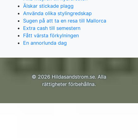
Älskar stickade plagg
Använda olika stylingredskap
Sugen på att ta en resa till Mallorca
Extra cash till semestern
Fått värsta förkylningen
En annorlunda dag
© 2026 Hildasandstrom.se. Alla
rättigheter förbehållna.